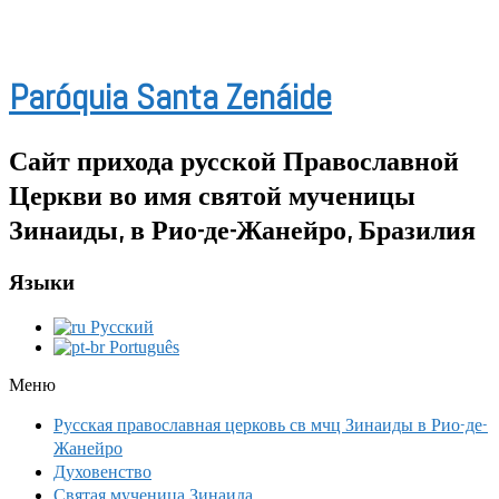
Paróquia Santa Zenáide
Сайт прихода русской Православной
Церкви во имя святой мученицы
Зинаиды, в Рио-де-Жанейро, Бразилия
Языки
Русский
Português
Меню
Русская православная церковь св мчц Зинаиды в Рио-де-
Жанейро
Духовенство
Святая мученица Зинаида