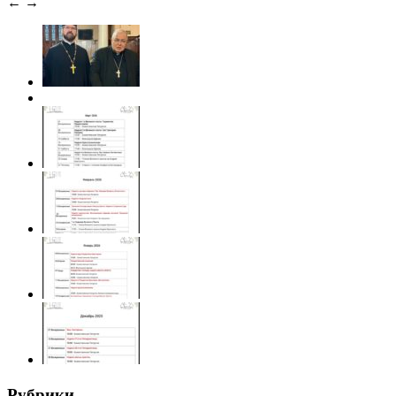
←
→
Рубрики