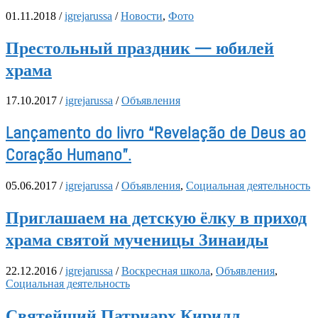
01.11.2018
/
igrejarussa
/
Новости
,
Фото
Престольный праздник — юбилей
храма
17.10.2017
/
igrejarussa
/
Объявления
Lançamento do livro “Revelação de Deus ao
Coração Humano”.
05.06.2017
/
igrejarussa
/
Объявления
,
Социальная деятельность
Приглашаем на детскую ёлку в приход
храма святой мученицы Зинаиды
22.12.2016
/
igrejarussa
/
Воскресная школа
,
Объявления
,
Социальная деятельность
Святейший Патриарх Кирилл