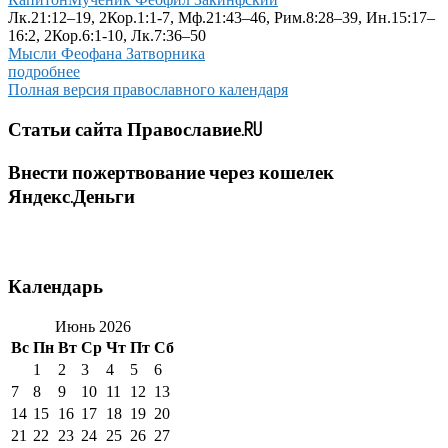
Лк.21:12–19, 2Кор.1:1-7, Мф.21:43–46, Рим.8:28–39, Ин.15:17–
16:2, 2Кор.6:1-10, Лк.7:36–50
Мысли Феофана Затворника
подробнее
Полная версия православного календаря
Статьи сайта Православие.RU
Внести пожертвование через кошелек
Яндекс.Деньги
Календарь
Июнь 2026
Вс
Пн
Вт
Ср
Чт
Пт
Сб
1
2
3
4
5
6
7
8
9
10
11
12
13
14
15
16
17
18
19
20
21
22
23
24
25
26
27