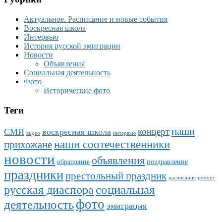
Актуальное. Расписание и новые события
Воскресная школа
Интервью
История русской эмиграции
Новости
Объявления
Социальная деятельность
Фото
Исторические фото
Теги
наши
концерт
СМИ
воскресная школа
видео
интервью
наши соотечественники
прихожане
новости
объявления
обращение
поздравление
праздники
престольный праздник
расписание
ремонт
социальная
русская диаспора
фото
деятельность
эмиграция