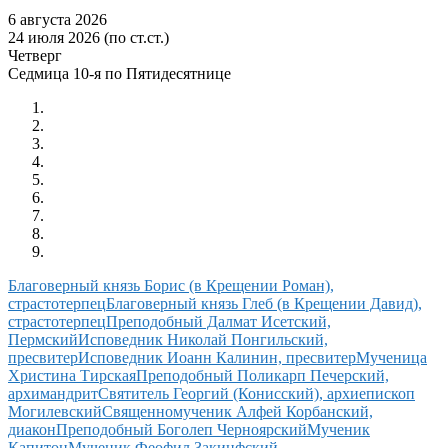
6 августа 2026
24 июля 2026 (по ст.ст.)
Четверг
Седмица 10-я по Пятидесятнице
Благоверный князь Борис (в Крещении Роман),
страстотерпец
Благоверный князь Глеб (в Крещении Давид),
страстотерпец
Преподобный Далмат Исетский,
Пермский
Исповедник Николай Понгильский,
пресвитер
Исповедник Иоанн Калинин, пресвитер
Мученица
Христина Тирская
Преподобный Поликарп Печерский,
архимандрит
Святитель Георгий (Конисский), архиепископ
Могилевский
Священномученик Алфей Корбанский,
диакон
Преподобный Боголеп Черноярский
Мученик
Капитон
Мученик Феофил Закинфский