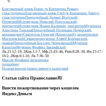
Благоверный князь Борис (в Крещении Роман),
страстотерпец
Благоверный князь Глеб (в Крещении Давид),
страстотерпец
Преподобный Далмат Исетский,
Пермский
Исповедник Николай Понгильский,
пресвитер
Исповедник Иоанн Калинин, пресвитер
Мученица
Христина Тирская
Преподобный Поликарп Печерский,
архимандрит
Святитель Георгий (Конисский), архиепископ
Могилевский
Священномученик Алфей Корбанский,
диакон
Преподобный Боголеп Черноярский
Мученик
Капитон
Мученик Феофил Закинфский
Лк.21:12–19, 2Кор.1:1-7, Мф.21:43–46, Рим.8:28–39, Ин.15:17–
16:2, 2Кор.6:1-10, Лк.7:36–50
Мысли Феофана Затворника
подробнее
Полная версия православного календаря
Статьи сайта Православие.RU
Внести пожертвование через кошелек
Яндекс.Деньги