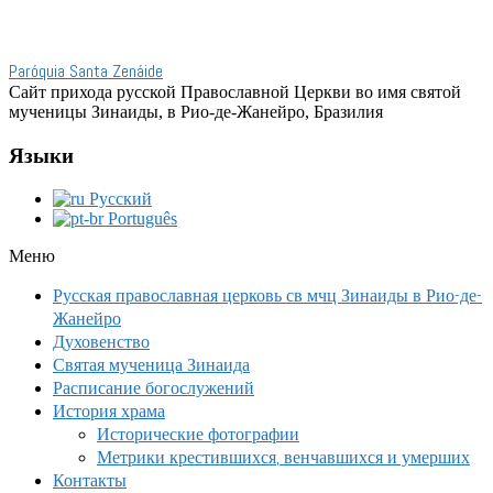
Paróquia Santa Zenáide
Сайт прихода русской Православной Церкви во имя святой
мученицы Зинаиды, в Рио-де-Жанейро, Бразилия
Языки
Русский
Português
Меню
Русская православная церковь св мчц Зинаиды в Рио-де-
Жанейро
Духовенство
Святая мученица Зинаида
Расписание богослужений
История храма
Исторические фотографии
Метрики крестившихся, венчавшихся и умерших
Контакты