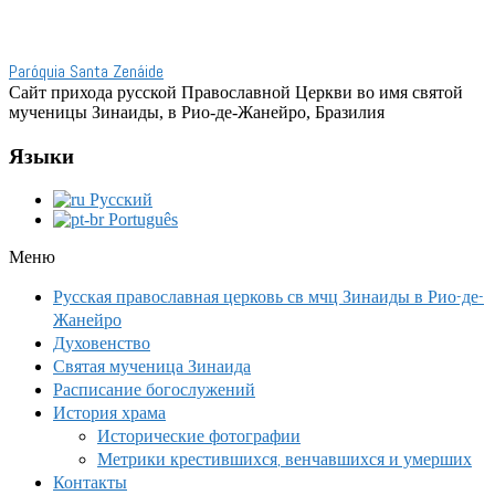
Paróquia Santa Zenáide
Сайт прихода русской Православной Церкви во имя святой
мученицы Зинаиды, в Рио-де-Жанейро, Бразилия
Языки
Русский
Português
Меню
Русская православная церковь св мчц Зинаиды в Рио-де-
Жанейро
Духовенство
Святая мученица Зинаида
Расписание богослужений
История храма
Исторические фотографии
Метрики крестившихся, венчавшихся и умерших
Контакты