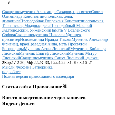
Священномученик Александр Сахаров, пресвитер
Святая
Олимпиада Константинопольская, дева,
диакониса
Преподобная Евпраксия Константинопольская,
Тавеннская, Младшая, дева
Преподобный Макарий
Желтоводский, Унженский
Память V Вселенского
Собора
Священномученик Николай Удинцев,
пресвитер
Исповедница Ираида Тихова
Мученик Александр
Фригиец, врач
Праведная Анна, мать Пресвятой
Богородицы
Мученик Аттал Лионский
Мученица Библиада
Лионская
Мученик Епагаф Лионский
Мученик Матур
Лионский
Священномученик Санкт Лионский, диакон
2Кор.1:12-20, Мф.22:23–33, Гал.4:22–31, Лк.8:16–21
Мысли Феофана Затворника
подробнее
Полная версия православного календаря
Статьи сайта Православие.RU
Внести пожертвование через кошелек
Яндекс.Деньги