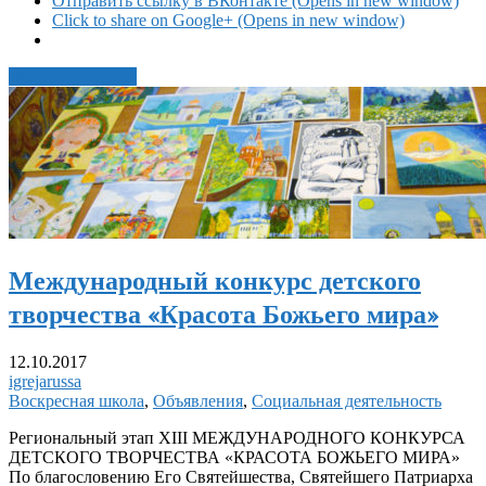
Отправить ссылку в ВКонтакте (Opens in new window)
Click to share on Google+ (Opens in new window)
Читать статью →
Международный конкурс детского
творчества «Красота Божьего мира»
12.10.2017
igrejarussa
Воскресная школа
,
Объявления
,
Социальная деятельность
Региональный этап ХIII МЕЖДУНАРОДНОГО КОНКУРСА
ДЕТСКОГО ТВОРЧЕСТВА «КРАСОТА БОЖЬЕГО МИРА»
По благословению Его Святейшества, Святейшего Патриарха