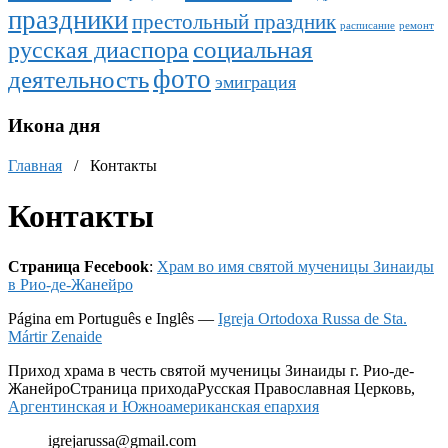
праздники
престольный праздник
расписание
ремонт
социальная
русская диаспора
фото
деятельность
эмиграция
Икона дня
Главная
/
Контакты
Контакты
Страница Fecebook
:
Храм во имя святой мученицы Зинаиды
в Рио-де-Жанейро
Página em Português e Inglês —
Igreja Ortodoxa Russa de Sta.
Mártir Zenaide
Приход храма в честь святой мученицы Зинаиды г. Рио-де-
Жанейро
Страница прихода
Русская Православная Церковь,
Аргентинская и Южноамериканская епархия
igrejarussa@gmail.com