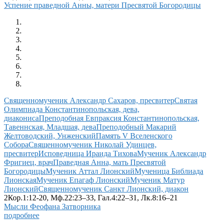
Успение праведной Анны, матери Пресвятой Богородицы
Священномученик Александр Сахаров, пресвитер
Святая
Олимпиада Константинопольская, дева,
диакониса
Преподобная Евпраксия Константинопольская,
Тавеннская, Младшая, дева
Преподобный Макарий
Желтоводский, Унженский
Память V Вселенского
Собора
Священномученик Николай Удинцев,
пресвитер
Исповедница Ираида Тихова
Мученик Александр
Фригиец, врач
Праведная Анна, мать Пресвятой
Богородицы
Мученик Аттал Лионский
Мученица Библиада
Лионская
Мученик Епагаф Лионский
Мученик Матур
Лионский
Священномученик Санкт Лионский, диакон
2Кор.1:12-20, Мф.22:23–33, Гал.4:22–31, Лк.8:16–21
Мысли Феофана Затворника
подробнее