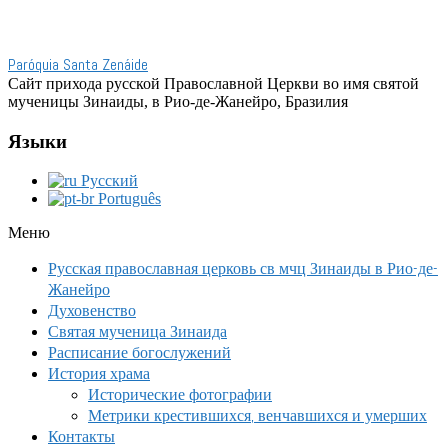
Paróquia Santa Zenáide
Сайт прихода русской Православной Церкви во имя святой
мученицы Зинаиды, в Рио-де-Жанейро, Бразилия
Языки
Русский
Português
Меню
Русская православная церковь св мчц Зинаиды в Рио-де-
Жанейро
Духовенство
Святая мученица Зинаида
Расписание богослужений
История храма
Исторические фотографии
Метрики крестившихся, венчавшихся и умерших
Контакты