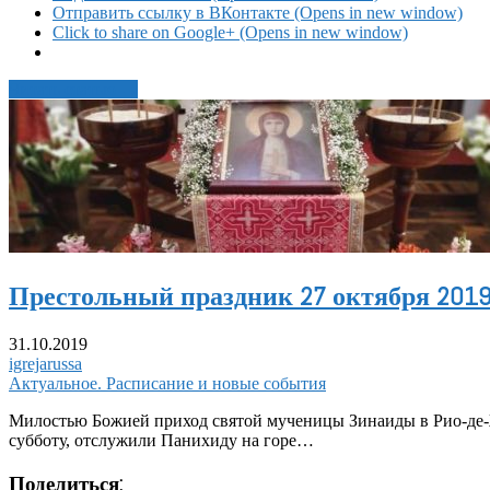
Отправить ссылку в ВКонтакте (Opens in new window)
Click to share on Google+ (Opens in new window)
Читать статью →
Престольный праздник 27 октября 201
31.10.2019
igrejarussa
Актуальное. Расписание и новые события
Милостью Божией приход святой мученицы Зинаиды в Рио-де-Ж
субботу, отслужили Панихиду на горе…
Поделиться: