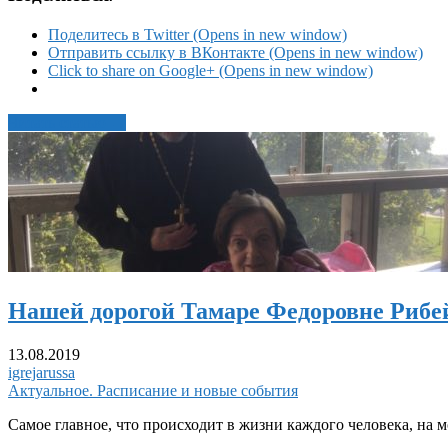
Поделитесь в Twitter (Opens in new window)
Отправить ссылку в ВКонтакте (Opens in new window)
Click to share on Google+ (Opens in new window)
Читать статью →
Нашей дорогой Тамаре Федоровне Рибей
13.08.2019
igrejarussa
Актуальное. Расписание и новые события
Самое главное, что происходит в жизни каждого человека, на 