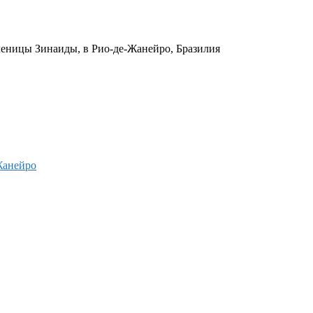
ченицы Зинаиды, в Рио-де-Жанейро, Бразилия
Жанейро