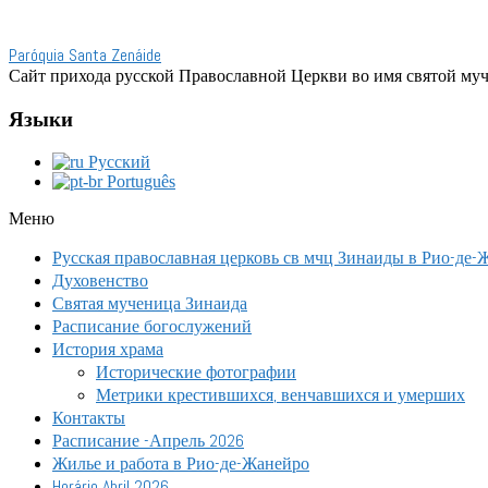
Paróquia Santa Zenáide
Сайт прихода русской Православной Церкви во имя святой му
Языки
Русский
Português
Меню
Русская православная церковь св мчц Зинаиды в Рио-де-
Духовенство
Святая мученица Зинаида
Расписание богослужений
История храма
Исторические фотографии
Метрики крестившихся, венчавшихся и умерших
Контакты
Расписание -Апрель 2026
Жилье и работа в Рио-де-Жанейро
Horário Abril 2026