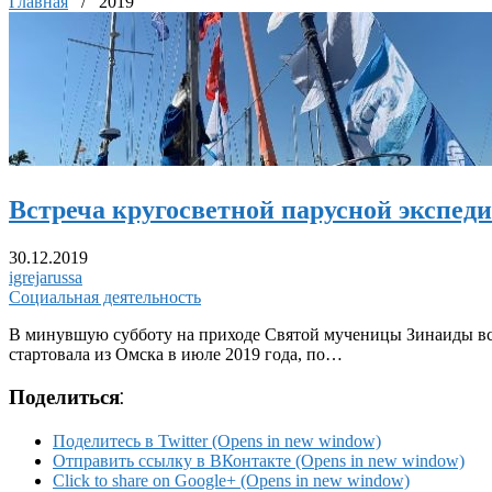
Главная
/
2019
Встреча кругосветной парусной экспед
30.12.2019
igrejarussa
Социальная деятельность
В минувшую субботу на приходе Святой мученицы Зинаиды вст
стартовала из Омска в июле 2019 года, по…
Поделиться:
Поделитесь в Twitter (Opens in new window)
Отправить ссылку в ВКонтакте (Opens in new window)
Click to share on Google+ (Opens in new window)