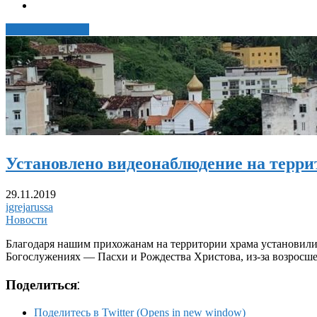
Читать статью →
Установлено видеонаблюдение на терри
29.11.2019
igrejarussa
Новости
Благодаря нашим прихожанам на территории храма установили
Богослужениях — Пасхи и Рождества Христова, из-за возрос
Поделиться:
Поделитесь в Twitter (Opens in new window)