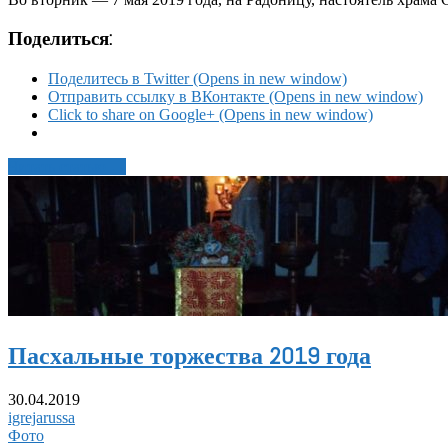
Поделиться:
Поделитесь в Twitter (Opens in new window)
Отправить ссылку в ВКонтакте (Opens in new window)
Click to share on Google+ (Opens in new window)
Читать статью →
Пасхальные торжества 2019 года
30.04.2019
igrejarussa
Фото