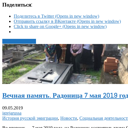
Поделиться:
Поделитесь в Twitter (Opens in new window)
Отправить ссылку в ВКонтакте (Opens in new window)
Click to share on Google+ (Opens in new window)
Читать статью →
Вечная память. Радоница 7 мая 2019 го
09.05.2019
igrejarussa
История русской эмиграции
,
Новости
,
Социальная деятельност
Во вторник — 7 мая 2019 года, на Радоницу, настоятель храм