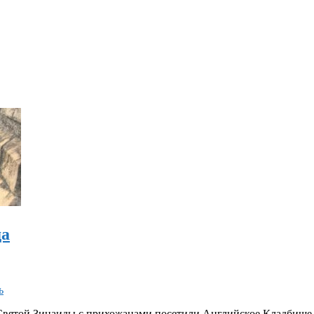
да
ь
а Святой Зинаиды с прихожанами посетили Английское Кладбище