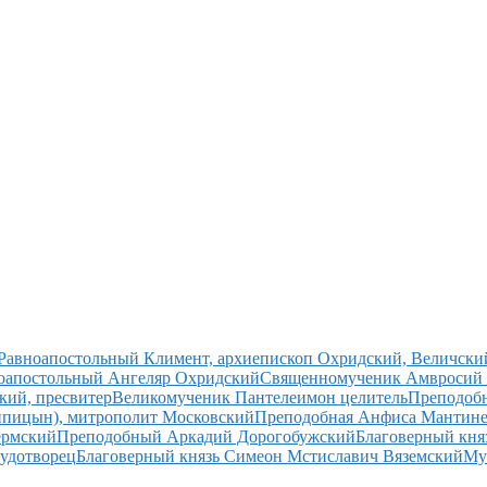
Равноапостольный Климент, архиепископ Охридский, Величский
оапостольный Ангеляр Охридский
Священномученик Амвросий (
ий, пресвитер
Великомученик Пантелеимон целитель
Преподоб
ипицын), митрополит Московский
Преподобная Анфиса Мантине
ермский
Преподобный Аркадий Дорогобужский
Благоверный кня
чудотворец
Благоверный князь Симеон Мстиславич Вяземский
Му