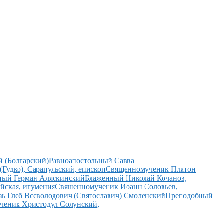
 (Болгарский)
Равноапостольный Савва
Гудко), Сарапульский, епископ
Священномученик Платон
ный Герман Аляскинский
Блаженный Николай Кочанов,
йская, игумения
Священномученик Иоанн Соловьев,
зь Глеб Всеволодович (Святославич) Смоленский
Преподобный
ченик Христодул Солунский,