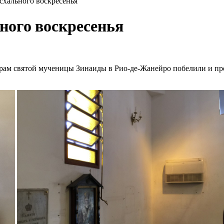
схального воскресенья
ного воскресенья
рам святой мученицы Зинаиды в Рио-де-Жанейро побелили и пр