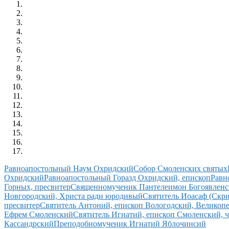
Равноапостольный Наум Охридский
Собор Смоленских святых
Охридский
Равноапостольный Горазд Охридский, епископ
Равн
Горных, пресвитер
Священномученик Пантелеимон Богоявленск
Новгородский, Христа ради юродивый
Святитель Иоасаф (Скр
пресвитер
Святитель Антоний, епископ Вологодский, Великоп
Ефрем Смоленский
Святитель Игнатий, епископ Смоленский, 
Кассандрский
Преподобномученик Игнатий Яблочинсий