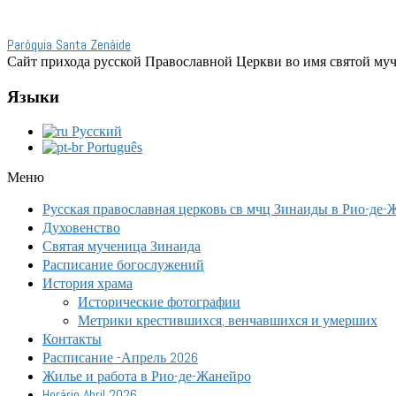
Paróquia Santa Zenáide
Сайт прихода русской Православной Церкви во имя святой му
Языки
Русский
Português
Меню
Русская православная церковь св мчц Зинаиды в Рио-де-
Духовенство
Святая мученица Зинаида
Расписание богослужений
История храма
Исторические фотографии
Метрики крестившихся, венчавшихся и умерших
Контакты
Расписание -Апрель 2026
Жилье и работа в Рио-де-Жанейро
Horário Abril 2026