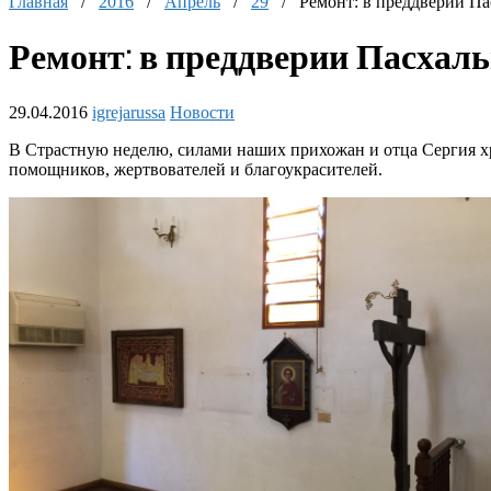
Главная
/
2016
/
Апрель
/
29
/
Ремонт: в преддверии Па
Ремонт: в преддверии Пасхаль
29.04.2016
igrejarussa
Новости
В Страстную неделю, силами наших прихожан и отца Сергия х
помощников, жертвователей и благоукрасителей.