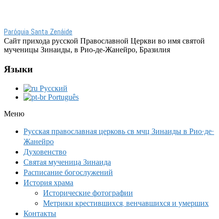
Paróquia Santa Zenáide
Сайт прихода русской Православной Церкви во имя святой
мученицы Зинаиды, в Рио-де-Жанейро, Бразилия
Языки
Русский
Português
Меню
Русская православная церковь св мчц Зинаиды в Рио-де-
Жанейро
Духовенство
Святая мученица Зинаида
Расписание богослужений
История храма
Исторические фотографии
Метрики крестившихся, венчавшихся и умерших
Контакты